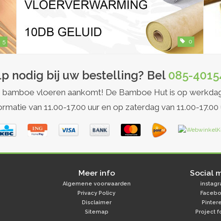
5
0
p nodig bij uw bestelling? Bel
085-4015
et op bamboe vloeren aankomt! De Bamboe Hut is op werkda
ormatie van 11.00-17.00 uur en op zaterdag van 11.00-17.00 
Meer info
Social 
Algemene voorwaarden
instag
Privacy Policy
Faceb
Disclaimer
Pinter
Sitemap
Project f