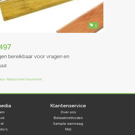
1
497
gen bereikbaar voor vragen en
uur.
media
Klantenservice
ram
Over ons
ook
Betaalmethoden
est
Sample aanvraag
oto's
FAQ