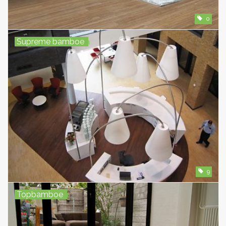
0
Supreme bamboe
a
9
Topbamboe
a