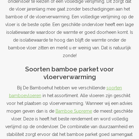
ondervloer te kiezen of een volledige verlijming. Dit zorgt dat
de vloer jarenlang mee gaat zonder beschadigingen aan het
Outlet
bamboe of de vloerverwarming. Een volledige verlijming op de
vloer is de beste optie. Een geschikte ondervloer heeft een lage
Contact
isolatiewaarde waardoor de warmte er goed doorheen komt. Is
de isolatiewaarde te hoog dan blijft de warmte onder de
projecten
bamboe vloer zitten en merkt u er weinig van. Dat is natuurlijk
zonde!
Blog
Soorten bamboe parket voor
vloerverwarming
Bij De Bamboehut hebben we verschillende
soorten
bamboevloeren
in het assortiment. Alle vloeren zijn geschikt
voor het plaatsen op vloerverwarming. Wanneer wij een advies
mogen geven dan is de
Bamboe Supreme
de meest geschikte
vloer. Deze is heeft het beste rendement en word volledig
verlijmd op de ondervloer. De combinatie van duurzaamheid en
stabiliteit zorgt ervoor dat het bamboe parket goed samengaat