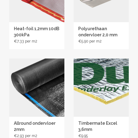
Heat-foil 1,2mm 10dB
Polyurethaan
300kPa
ondervloer 2,0 mm
€7,33
€5,90
Allround ondervloer
Timbermate Excel
2mm
3,6mm
€2,93
€9,95