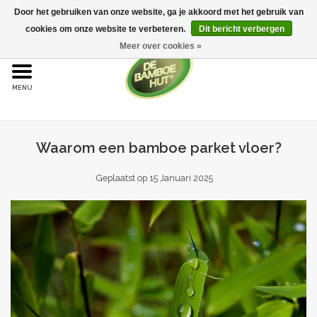
Door het gebruiken van onze website, ga je akkoord met het gebruik van
cookies om onze website te verbeteren.
Dit bericht verbergen
Meer over cookies »
Home
Bamboe
Waarom een bamboe parket vloer?
Bamboe vloeren
Geplaatst op
15 Januari 2025
Sample aanvraag
Onderhoud
Bijproducten
Leggen