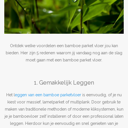
Outlet
Contact
projecten
Ontdek welke voordelen een bamboe parket vloer jou kan
bieden. Hier zijn 5 redenen waarom jij vandaag nog aan de slag
Blog
moet gaan met een bamboe parket vloer.
1. Gemakkelijk Leggen
Het l
eggen van een bamboe parketvloer
is eenvoudig, of je nu
kiest voor massief, lamelparket of multiplank. Door gebruik te
maken van traditionele methoden of moderne kliksystemen, kun
je je bamboevloer zelf installeren of door een professional laten
leggen. Hierdoor kun je eenvoudig en snel genieten van je