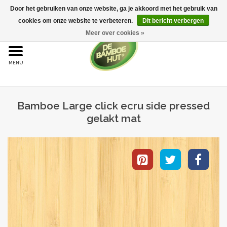
Door het gebruiken van onze website, ga je akkoord met het gebruik van
cookies om onze website te verbeteren.
Dit bericht verbergen
Meer over cookies »
Home
Bamboe
Bamboe Large click ecru side pressed
Bamboe vloeren
gelakt mat
Sample aanvraag
Onderhoud
Bijproducten
Leggen