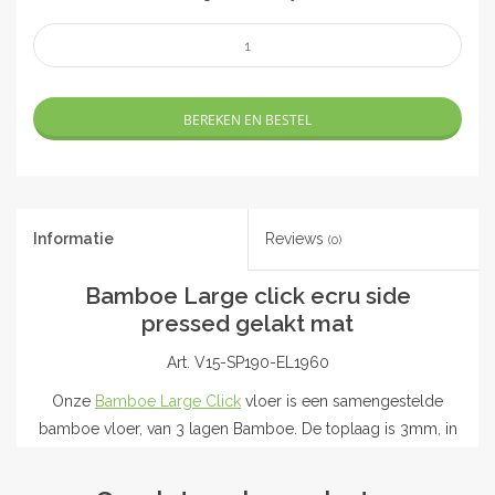
BEREKEN EN BESTEL
Informatie
Reviews
(0)
Bamboe Large click ecru side
pressed gelakt mat
Art. V15-SP190-EL1960
Onze
Bamboe Large Click
vloer is een samengestelde
bamboe vloer, van 3 lagen Bamboe. De toplaag is 3mm, in
dit geval uitgevoerd in side pressed. De Bamboe Large
Click heeft, zoals de naam al zegt, een clicksysteem,