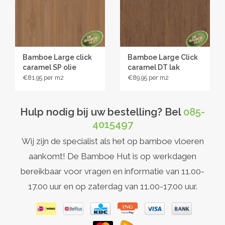
opgebouwd uit 3 lagen Bamboe, is deze zeer stabiel en is
een lange levensduur gegarandeerd. Door de
fabrieksmatige afwerking met de hoogwaardige lakken van
Bona, wordt dit alleen nog maar versterkt. Hierdoor is de
vloer goed beschermd en blijft hij langdurig mooi, ook op
Bamboe Large click
Bamboe Large Click
plaatsen waar de vloer zwaarder belast wordt, zoals in een
caramel SP olie
caramel DT lak
€81,95
€89,95
hal, of rond een eettafel, waar vaker met stoelen geschoven
wordt.
Hulp nodig bij uw bestelling? Bel
085-
4015497
Toepassing en legwijze
Wij zijn de specialist als het op bamboe vloeren
De Bamboe Large Click vloer kenmerkt zich door zijn
aankomt! De Bamboe Hut is op werkdagen
eenvoudige legwijze. Door het click-systeem hoeft u bij het
plaatsen van deze vloer geen lijm te gebruiken. Kies
bereikbaar voor vragen en informatie van 11.00-
eenvoudig de
ondervloer
die het beste bij uw situatie past
17.00 uur en op zaterdag van 11.00-17.00 uur.
en begin met leggen. Is de bestaande vloer goed glad
zonder oneffenheden, dan volstaat meestal een
basis
ondervloer
. Zijn de oneffenheden in de ondervloer toch wat