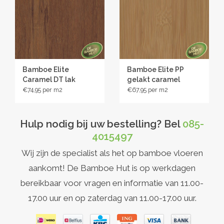
van bamboe
en hoe bamboe vloeren worden gemaakt.
Bamboe Elite
Bamboe Elite PP
Caramel DT lak
gelakt caramel
transparant
€74,95
€67,95
Hulp nodig bij uw bestelling? Bel
085-
4015497
Wij zijn de specialist als het op bamboe vloeren
aankomt! De Bamboe Hut is op werkdagen
bereikbaar voor vragen en informatie van 11.00-
17.00 uur en op zaterdag van 11.00-17.00 uur.