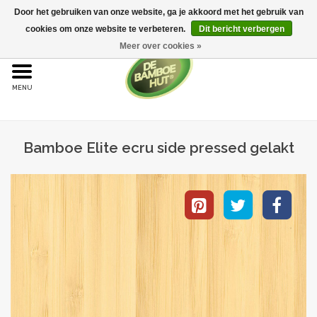
Door het gebruiken van onze website, ga je akkoord met het gebruik van
cookies om onze website te verbeteren.
Dit bericht verbergen
Meer over cookies »
Home
Bamboe
Bamboe Elite ecru side pressed gelakt
Bamboe vloeren
Sample aanvraag
Onderhoud
Bijproducten
Leggen