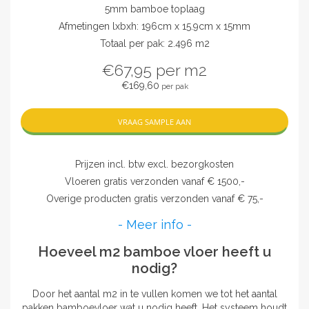
5mm bamboe toplaag
Afmetingen lxbxh: 196cm x 15.9cm x 15mm
Totaal per pak: 2.496 m2
€67,95
per m2
€169,60
per pak
VRAAG SAMPLE AAN
Prijzen incl. btw excl. bezorgkosten
Vloeren gratis verzonden vanaf € 1500,-
Overige producten gratis verzonden vanaf € 75,-
- Meer info -
Hoeveel m2 bamboe vloer heeft u
nodig?
Door het aantal m2 in te vullen komen we tot het aantal
pakken bamboevloer wat u nodig heeft. Het systeem houdt