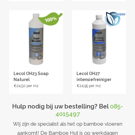
- oplosmiddelvrij
- verwerkingscapaciteit ca 50g
- reinigend en voedend
veiligheidsblad-lecol-soap-wit-oh-23
technisch-merkblad-lecol-soap-oh23-wit
Lecol OH23 Soap
Lecol OH27
Naturel
intensiefreiniger
€24,50
€24,95
Hulp nodig bij uw bestelling? Bel
085-
4015497
Wij zijn de specialist als het op bamboe vloeren
aankomt! De Bamboe Hut is op werkdagen