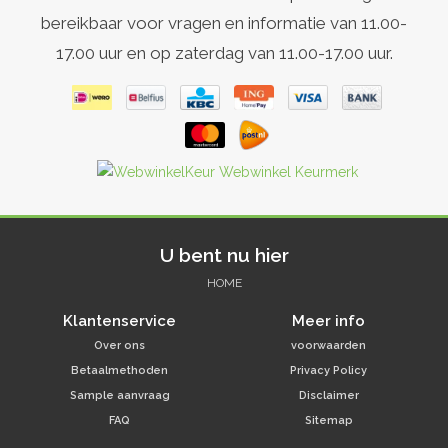
bereikbaar voor vragen en informatie van 11.00-
17.00 uur en op zaterdag van 11.00-17.00 uur.
U bent nu hier
HOME
Klantenservice
Meer info
Over ons
voorwaarden
Betaalmethoden
Privacy Policy
Sample aanvraag
Disclaimer
FAQ
Sitemap