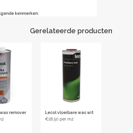
olgende kenmerken:
e oplosmiddelhoudende speciaalwas met
Gerelateerde producten
oudt en zet de vloer gelijkertijd in de was, is
akkelijk uit en na te wrijven.
ren die bestand zijn tegen oplosmiddelen zoals
hout.
eren
 wax remover
Lecol vloeibare was wit
€18,50