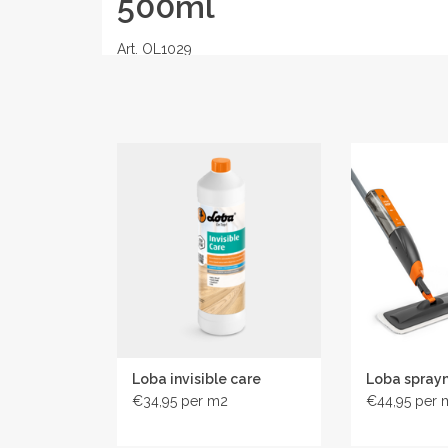
500ml
Art. OL1029
Loba Home reiniger voor gelakte houten vloere
Verzorg je gelakte parketvloeren op een eenvoudi
en onderhoudsproducten combineren professi
oplossingen voor thuisgebruik. Deze producten zi
en verzorging van gelakt parket, zodat je vloer 
reiniging en bescherming voor je gelakte parketvlo
LOBA Home reiniger voor gelakt parket - Concentra
Eigenschappen
Ideaal voor intensieve en onderhoudsreiniging
Sneldrogend zonder strepen
pH-neutraal, vrij van oplosmiddelen en weekma
Loba invisible care
Loba spray
Biologisch afbreekbaar, zonder microplastics
€34,95
€44,95
veiligheidsblad-loba-home-reiniger-voor-gelakt-pa