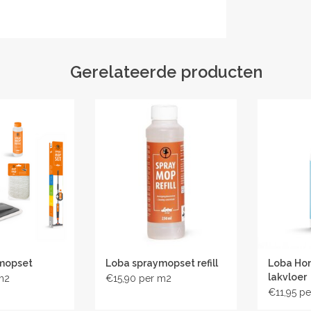
n heeft de volgende kenmerken:
Gerelateerde producten
ge manier: onze speciaal ontwikkelde reinigers
onele expertise met gebruiksvriendelijke
jn ontworpen voor de snelle, grondige reiniging
langdurig schoon en beschermd blijft. Optimale
er!
at voor onderhouds- en intensieve reiniging
kers
mopset
Loba spraymopset refill
Loba Ho
lakvloer
€15,90
€11,95
rket