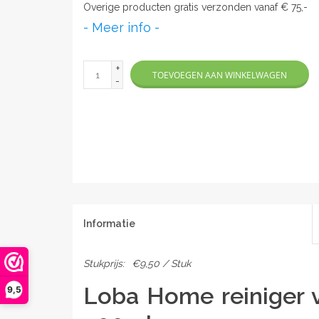
Overige producten gratis verzonden vanaf € 75,-
- Meer info -
+
TOEVOEGEN AAN WINKELWAGEN
-
Informatie
Stukprijs:
€9,50 / Stuk
Loba Home reiniger v
9,5