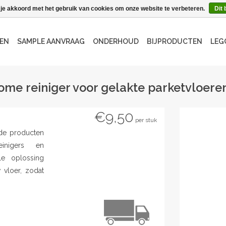
 je akkoord met het gebruik van cookies om onze website te verbeteren.
Dit 
EN
SAMPLE AANVRAAG
ONDERHOUD
BIJPRODUCTEN
LEG
ome reiniger voor gelakte parketvloere
€9,50
per stuk
 de producten
inigers en
le oplossing
 vloer, zodat