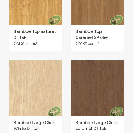
geschikt voor alle type klikverbindingen
• Bestaat voor 90% uit natuurlijke grondstoffen
• Goede loop- en contactgeluidreductie
• Met geïntegreerd vochtscherm
Bamboe Top naturel
Bamboe Top
Geschikt voor vloerverwarming en koeling
DT lak
Caramel SP olie
Vochtwerend
€54,95
€50,95
Warmteweerstand 0,054m2K/W
Zwevend leggen
Indrukweerstand 50kPa
Reductie contactgeluid 10dB nee
Bamboe Large Click
Bamboe Large Click
White DT lak
caramel DT lak