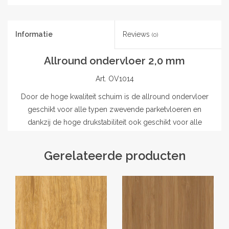
Informatie
Reviews
(0)
Allround ondervloer 2,0 mm
Art. OV1014
Door de hoge kwaliteit schuim is de allround ondervloer
geschikt voor alle typen zwevende parketvloeren en
dankzij de hoge drukstabiliteit ook geschikt voor alle
klikverbindingen! De ondervloer heeft goede
contactgeluidreducerende eigenschappen en een lage
Gerelateerde producten
warmteweerstand. Dankzij de overlap en plakstrip heb je
geen extra materiaal nodig!
• Hoge kwaliteit ondervloer op basis van geslotencellige
polyolefineschuim
• Hoge druksterkte en dynamische belastbaarheid, hierdoor