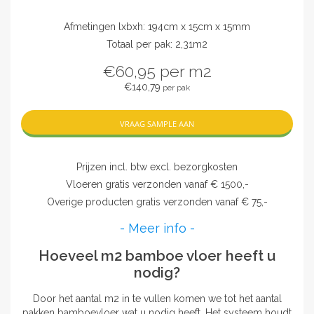
Afmetingen lxbxh: 194cm x 15cm x 15mm
Totaal per pak: 2,31m2
€60,95
per m2
€140,79
per pak
VRAAG SAMPLE AAN
Prijzen incl. btw excl. bezorgkosten
Vloeren gratis verzonden vanaf € 1500,-
Overige producten gratis verzonden vanaf € 75,-
- Meer info -
Hoeveel m2 bamboe vloer heeft u
nodig?
Door het aantal m2 in te vullen komen we tot het aantal
pakken bamboevloer wat u nodig heeft. Het systeem houdt