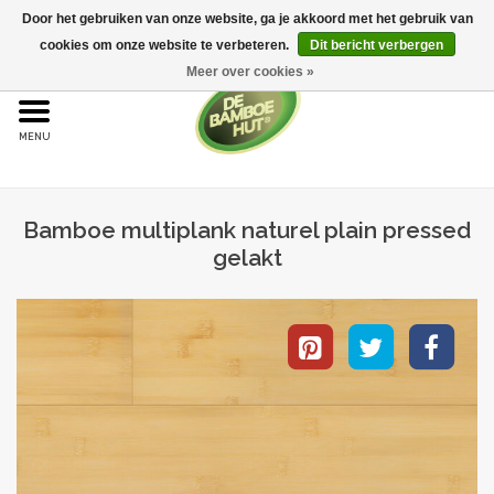
Door het gebruiken van onze website, ga je akkoord met het gebruik van
cookies om onze website te verbeteren.
Dit bericht verbergen
Meer over cookies »
Home
Bamboe
Bamboe multiplank naturel plain pressed
Bamboe vloeren
gelakt
Sample aanvraag
Onderhoud
Bijproducten
Leggen