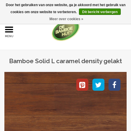
Door het gebruiken van onze website, ga je akkoord met het gebruik van
cookies om onze website te verbeteren.
Dit bericht verbergen
Meer over cookies »
Home
Bamboe
Bamboe Solid L caramel density gelakt
Bamboe vloeren
Sample aanvraag
Onderhoud
Bijproducten
Leggen