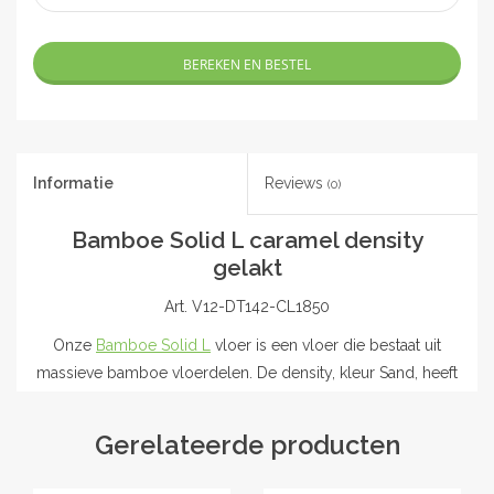
BEREKEN EN BESTEL
Informatie
Reviews
(0)
Bamboe Solid L caramel density
gelakt
Art. V12-DT142-CL1850
Onze
Bamboe Solid L
vloer is een vloer die bestaat uit
massieve bamboe vloerdelen. De density, kleur Sand, heeft
de uitstraling van een houten vloer, met de (ecologische)
voordelen van Bamboe. Ideaal als u wel een verantwoorde
Gerelateerde producten
keuze wilt maken voor het milieu, maar niet houdt van de
opvallende knopen van de Bamboe. Deze vloer krijgt zijn