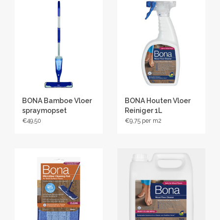
unieke patroon doordat de bamboe strips die na splijten
van de stam ontstaan, worden samengeperst en gelijmd. De
knopen van de bamboe blijven hierbij subtiel zichtbaar,
maar zijn niet overheersend. Daarna wordt deze
fabrieksmatig afgewerkt met een matte Bona lak, waardoor
deze mooie donkere warme kleur ontstaat. Een echte
eyecatcher in uw interieur! De vloerdelen van de Solid L zijn
142mm breed en zijn met een lengte van 1850mm de
BONA Bamboe Vloer
BONA Houten Vloer
grootste planken in onze collectie massieve bamboe
spraymopset
Reiniger 1L
vloeren.
€49,50
€9,75
Levensduur
De hardheid van onze
bamboe vloeren
is hoger dan van de
meeste traditionele houtsoorten. Door de fabrieksmatige
afwerking met de hoogwaardige lakken van Bona, wordt dit
alleen nog maar versterkt. Hierdoor is de vloer goed
beschermd en blijft hij langdurig mooi, ook op intensief