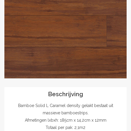
Outlet
Contact
projecten
Blog
Beschrijving
Bamboe Solid L Caramel density gelakt bestaat uit
massieve bamboestrips.
Afmetingen lxbxh: 185cm x 14,2cm x 12mm
Totaal per pak: 2,1m2