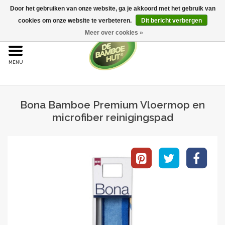
Door het gebruiken van onze website, ga je akkoord met het gebruik van
cookies om onze website te verbeteren.
Dit bericht verbergen
Meer over cookies »
Home
Bamboe
Bona Bamboe Premium Vloermop en
Bamboe vloeren
microfiber reinigingspad
Sample aanvraag
Onderhoud
Bijproducten
Leggen