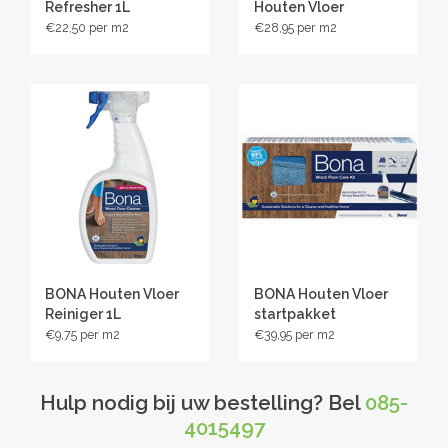
Refresher 1L
Houten Vloer
Kan worden gebruikt met alle Bona Pads (Bona Cleaning
Reiniger 4L
€22,50
€28,95
Pad, reiningspad - Bona Applicator Pad of de Bona Dusting
Pad, stofpad).
BONA Houten Vloer
BONA Houten Vloer
Reiniger 1L
startpakket
€9,75
€39,95
Hulp nodig bij uw bestelling? Bel
085-
4015497