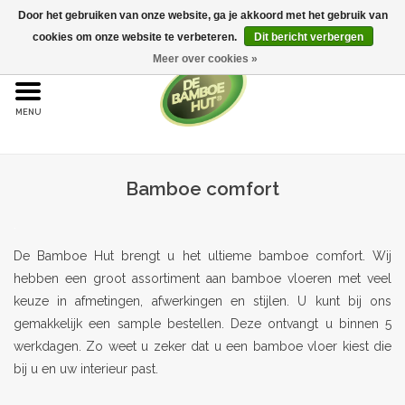
Door het gebruiken van onze website, ga je akkoord met het gebruik van
cookies om onze website te verbeteren.
Dit bericht verbergen
Meer over cookies »
Home
Bamboe
Bamboe comfort
Bamboe vloeren
.
Sample aanvraag
De Bamboe Hut brengt u het ultieme bamboe comfort. Wij
hebben een groot assortiment aan bamboe vloeren met veel
Onderhoud
keuze in afmetingen, afwerkingen en stijlen. U kunt bij ons
gemakkelijk een sample bestellen. Deze ontvangt u binnen 5
Bijproducten
werkdagen. Zo weet u zeker dat u een bamboe vloer kiest die
bij u en uw interieur past.
Leggen