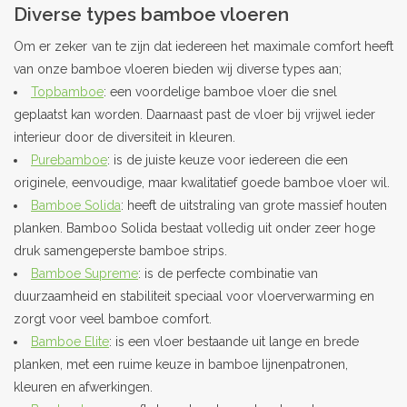
Diverse types bamboe vloeren
Outlet
Om er zeker van te zijn dat iedereen het maximale comfort heeft
van onze bamboe vloeren bieden wij diverse types aan;
Contact
Topbamboe
: een voordelige bamboe vloer die snel
geplaatst kan worden. Daarnaast past de vloer bij vrijwel ieder
interieur door de diversiteit in kleuren.
projecten
Purebamboe
: is de juiste keuze voor iedereen die een
originele, eenvoudige, maar kwalitatief goede bamboe vloer wil.
Blog
Bamboe Solida
: heeft de uitstraling van grote massief houten
planken. Bamboo Solida bestaat volledig uit onder zeer hoge
druk samengeperste bamboe strips.
Bamboe Supreme
: is de perfecte combinatie van
duurzaamheid en stabiliteit speciaal voor vloerverwarming en
zorgt voor veel bamboe comfort.
Bamboe Elite
: is een vloer bestaande uit lange en brede
planken, met een ruime keuze in bamboe lijnenpatronen,
kleuren en afwerkingen.