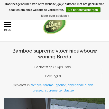
Door het gebruiken van onze website, ga je akkoord met het gebruik van
cookies om onze website te verbeteren.
Dit bericht verbergen
Meer over cookies »
Home
Bamboe
Bamboe supreme vloer nieuwbouw
Bamboe vloeren
woning Breda
Sample aanvraag
Geplaatst op
22 April 2022
Door Ingrid
Onderhoud
Geplaatst in
bamboe
,
caramel
,
geolied
,
onbehandeld
,
side
pressed
,
supreme
,
ter plaatse
Bijproducten
Leggen