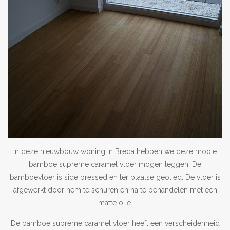
Outlet
Contact
projecten
Blog
In deze nieuwbouw woning in Breda hebben we deze mooie
bamboe supreme caramel vloer mogen leggen. De
bamboevloer is side pressed en ter plaatse geolied. De vloer is
afgewerkt door hem te schuren en na te behandelen met een
matte olie.
De bamboe supreme caramel vloer heeft een verscheidenheid