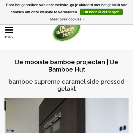
Door het gebruiken van onze website, ga je akkoord met het gebruik van
cookies om onze website te verbeteren.
Dit bericht verbergen
Meer over cookies »
Home
Bamboe
De mooiste bamboe projecten | De
Bamboe vloeren
Bamboe Hut
Sample aanvraag
bamboe supreme caramel side pressed
gelakt
Onderhoud
Bijproducten
Leggen