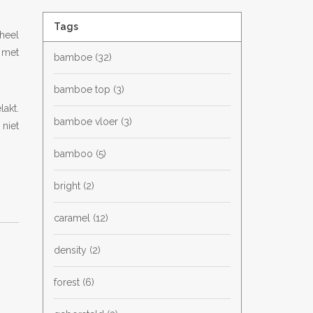
Tags
heel
 met
bamboe
(32)
bamboe top
(3)
akt.
bamboe vloer
(3)
niet
bamboo
(5)
bright
(2)
caramel
(12)
density
(2)
forest
(6)