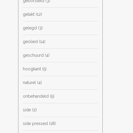
geborsteld
(3)
gelakt
(12)
gelegd
(3)
geolied
(14)
geschuurd
(4)
hoogkant
(5)
naturel
(4)
onbehandeld
(5)
side
(2)
side pressed
(18)