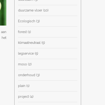
duurzame vloer
(10)
Ecologisch
(3)
forest
(1)
 aan
 het
klimaatneutraal
(5)
legservice
(5)
moso
(2)
onderhoud
(3)
plain
(1)
project
(4)