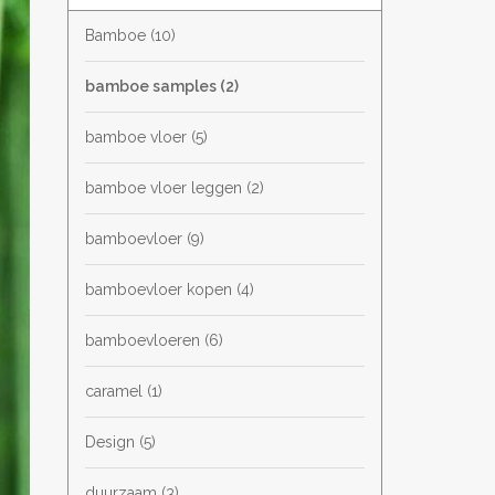
Bamboe
(10)
bamboe samples
(2)
bamboe vloer
(5)
bamboe vloer leggen
(2)
bamboevloer
(9)
bamboevloer kopen
(4)
bamboevloeren
(6)
caramel
(1)
Design
(5)
duurzaam
(3)