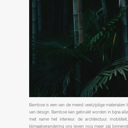
Bamboe is een van de meest veelzijdige materialen te
van design. Bamboe kan gebruikt worden in bijna all
met name het interieur, de architectuur, mobilit
klimaatverandering ons leven nog meer zal binnendr