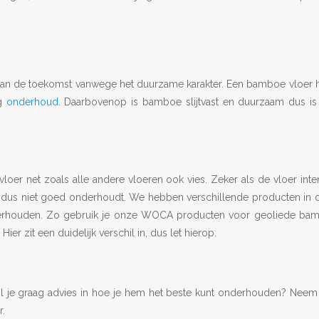
an de toekomst vanwege het duurzame karakter. Een bamboe vloer h
ig
onderhoud
. Daarbovenop is bamboe slijtvast en duurzaam dus is
er net zoals alle andere vloeren ook vies. Zeker als de vloer inten
r dus niet goed onderhoudt. We hebben verschillende producten in 
erhouden. Zo gebruik je onze WOCA producten voor geoliede ba
r zit een duidelijk verschil in, dus let hierop.
l je graag advies in hoe je hem het beste kunt onderhouden? Neem
r.