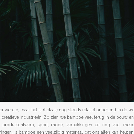
r wereld, maar het is (helaas) nog steeds relatief onbekend in de w
e creatieve industrieën. Zo zien we bamboe veel terug in de bouw en
eit, productontwerp, sport, mode, verpakkingen en nog veel meer
ingen, is bamboe een veelzijdig materiaal dat ons allen kan helpen