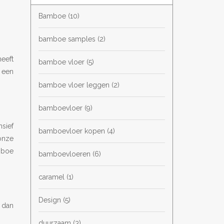
Bamboe
(10)
bamboe samples
(2)
eeft
bamboe vloer
(5)
 een
bamboe vloer leggen
(2)
bamboevloer
(9)
sief
bamboevloer kopen
(4)
onze
mboe
bamboevloeren
(6)
caramel
(1)
Design
(5)
 dan
duurzaam
(3)