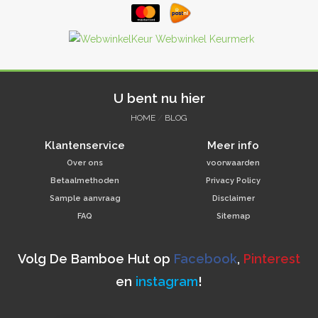
U bent nu hier
HOME
/
BLOG
Klantenservice
Meer info
Over ons
voorwaarden
Betaalmethoden
Privacy Policy
Sample aanvraag
Disclaimer
FAQ
Sitemap
Volg De Bamboe Hut op
Facebook
,
Pinterest
en
instagram
!