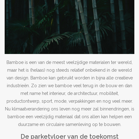
Outlet
Contact
projecten
Bamboe is een van de meest veelzijdige materialen ter wereld,
Blog
maar het is (helaas) nog steeds relatief onbekend in de wereld
van design. Bamboe kan gebruikt worden in bijna alle creatieve
industrieën. Zo zien we bamboe veel terug in de bouw en dan
met name het interieur, de architectuur, mobiliteit,
productontwerp, sport, mode, verpakkingen en nog veel meer.
Nu klimaatverandering ons leven nog meer zal binnendringen, is
bamboe een veelzijdig materiaal dat ons allen kan helpen een
duurzame en circulaire samenleving op te bouwen.
De parketvloer van de toekomst