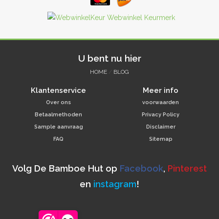
U bent nu hier
HOME
/
BLOG
Klantenservice
Meer info
Over ons
voorwaarden
Betaalmethoden
Privacy Policy
Sample aanvraag
Disclaimer
FAQ
Sitemap
Volg De Bamboe Hut op
Facebook
,
Pinterest
en
instagram
!