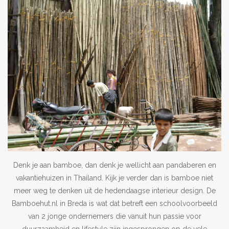
Denk je aan bamboe, dan denk je wellicht aan pandaberen en
vakantiehuizen in Thailand. Kijk je verder dan is bamboe niet
meer weg te denken uit de hedendaagse interieur design. De
Bamboehut.nl in Breda is wat dat betreft een schoolvoorbeeld
van 2 jonge ondernemers die vanuit hun passie voor