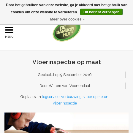
Door het gebruiken van onze website, ga je akkoord met het gebruik van
cookies om onze website te verbeteren.
Dit bericht verbergen
Meer over cookies »
Home
Bamboe
Vloerinspectie op maat
Bamboe vloeren
Geplaatst op
9 September 2016
Sample aanvraag
Door Willem van Veenendaal
Onderhoud
Geplaatst in
legservice
,
verbouwing
,
vloer opmeten
,
vloerinspectie
Bijproducten
Leggen