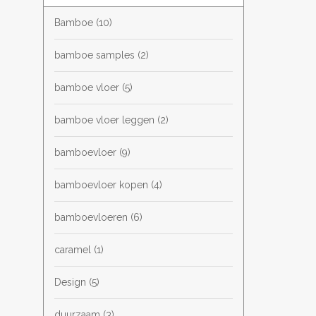
Bamboe
(10)
bamboe samples
(2)
bamboe vloer
(5)
bamboe vloer leggen
(2)
bamboevloer
(9)
bamboevloer kopen
(4)
bamboevloeren
(6)
caramel
(1)
Design
(5)
duurzaam
(3)