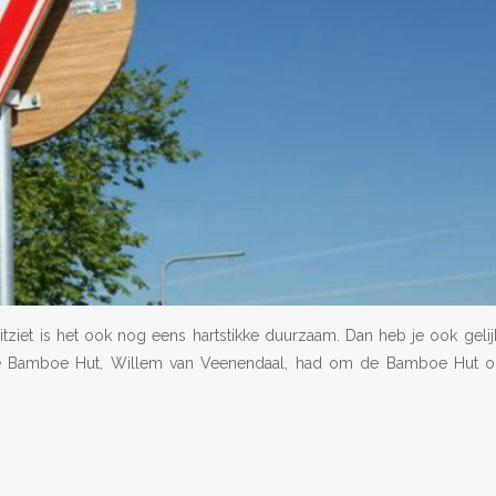
itziet is het ook nog eens hartstikke duurzaam. Dan heb je ook geli
 de Bamboe Hut, Willem van Veenendaal, had om de Bamboe Hut o